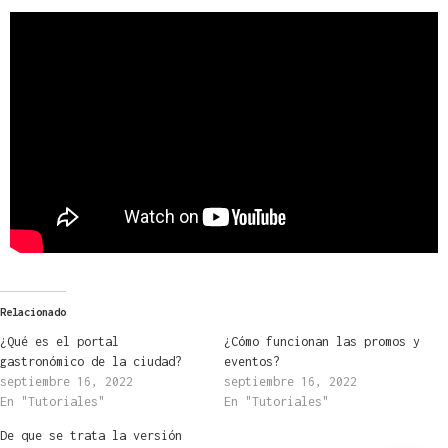
Relacionado
¿Qué es el portal
¿Cómo funcionan las promos y
gastronómico de la ciudad?
eventos?
septiembre 16, 2022
septiembre 16, 2022
En "Tutoriales"
En "Tutoriales"
De que se trata la versión