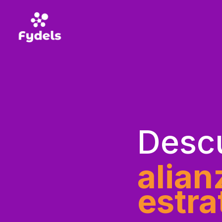
Descu
alian
estra