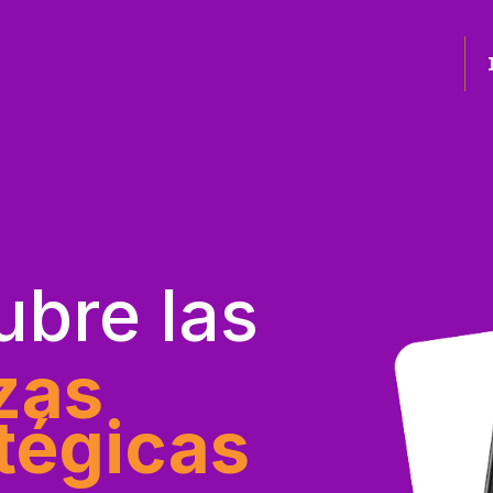
bre las
zas
tégicas