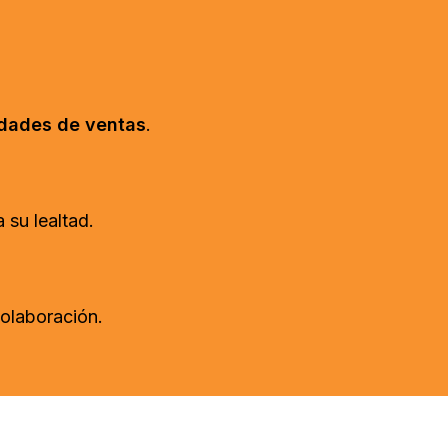
idades de ventas
.
a su lealtad.
colaboración.