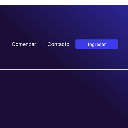
s
Comenzar
Contacto
Ingresar