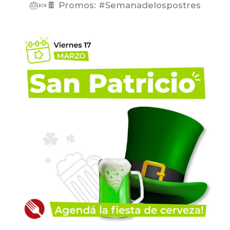
🎂🍬🍫 Promos: #Semanadelospostres